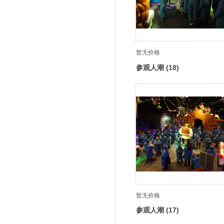
暂无价格
参观人潮 (18)
暂无价格
参观人潮 (17)