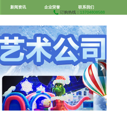
新闻资讯
企业荣誉
联系我们
订购热线：
13704808588