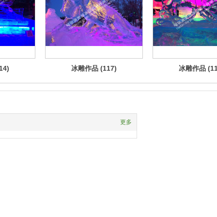
14)
冰雕作品 (117)
冰雕作品 (11
更多