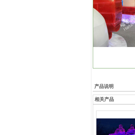
产品说明
相关产品