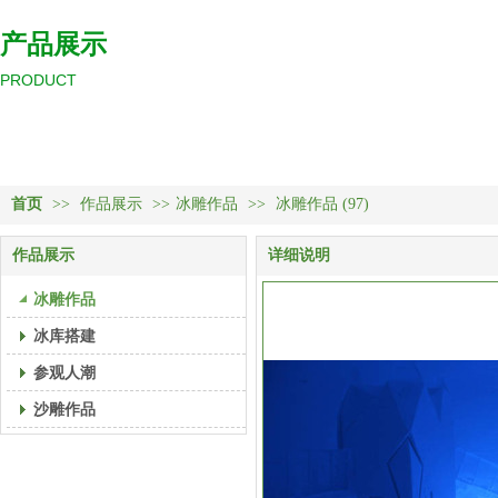
产品展示
PRODUCT
首页
>>
作品展示
>>
冰雕作品
>>
冰雕作品 (97)
作品展示
详细说明
冰雕作品
冰库搭建
参观人潮
沙雕作品